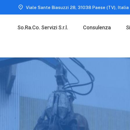
Viale Sante Biasuzzi 28, 31038 Paese (TV), Italia
So.Ra.Co. Servizi S.r.l.
Consulenza
S