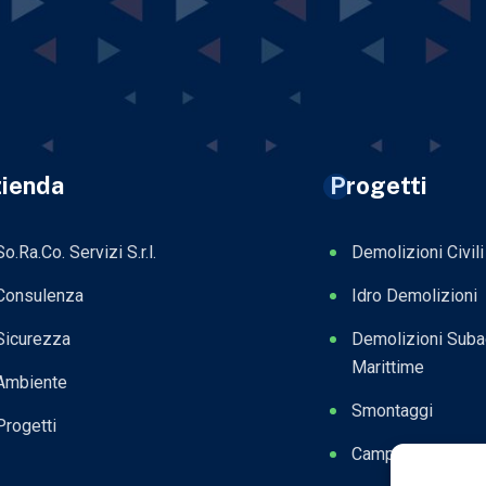
ienda
Progetti
So.Ra.Co. Servizi S.r.l.
Demolizioni Civili
Consulenza
Idro Demolizioni
Sicurezza
Demolizioni Sub
Marittime
Ambiente
Smontaggi
Progetti
Campagna Mobil