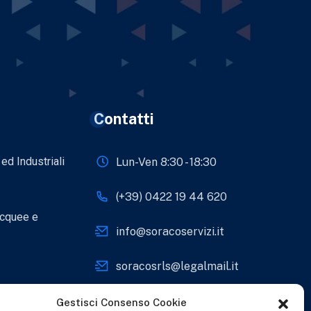
Contatti
 ed Industriali
Lun-Ven 8:30 - 18:30
(+39) 0422 19 44 620
acquee e
info@soracoservizi.it
soracosrls@legalmail.it
e
Viale Sante Biasuzzi 28,
Gestisci Consenso Cookie