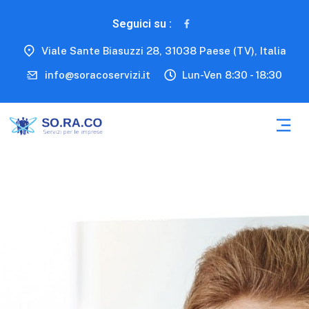
Seguici su :
Viale Sante Biasuzzi 28, 31038 Paese (TV), Italia
info@soracoservizi.it
Lun-Ven 8:30 - 18:30
So.Ra.Co. Servizi S.r.l.
Contatti