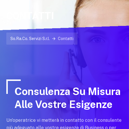
CONTATTI
So.Ra.Co. Servizi S.r.l.
Contatti
Consulenza Su Misura
Alle Vostre Esigenze
Un'operatrice vi metterà in contatto con il consulente
più adeguato alle vostre esigenze di Business o per