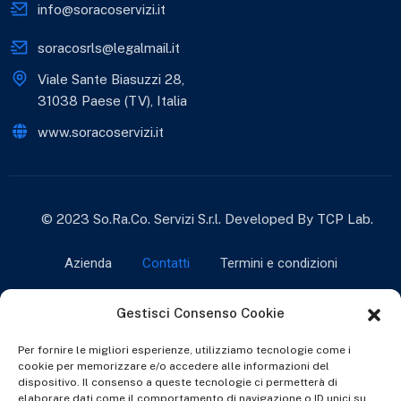
info@soracoservizi.it
soracosrls@legalmail.it
Viale Sante Biasuzzi 28,
31038 Paese (TV), Italia
www.soracoservizi.it
© 2023 So.Ra.Co. Servizi S.r.l. Developed By
TCP Lab
.
Azienda
Contatti
Termini e condizioni
Cookie Policy (UE)
Gestisci Consenso Cookie
Per fornire le migliori esperienze, utilizziamo tecnologie come i
cookie per memorizzare e/o accedere alle informazioni del
dispositivo. Il consenso a queste tecnologie ci permetterà di
elaborare dati come il comportamento di navigazione o ID unici su