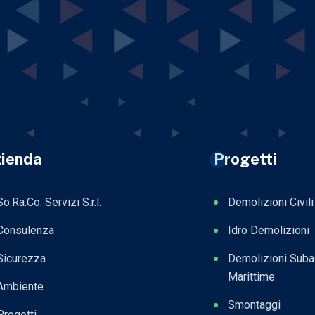
ienda
Progetti
So.Ra.Co. Servizi S.r.l.
Demolizioni Civili
Consulenza
Idro Demolizioni
Sicurezza
Demolizioni Sub
Marittime
Ambiente
Smontaggi
Progetti