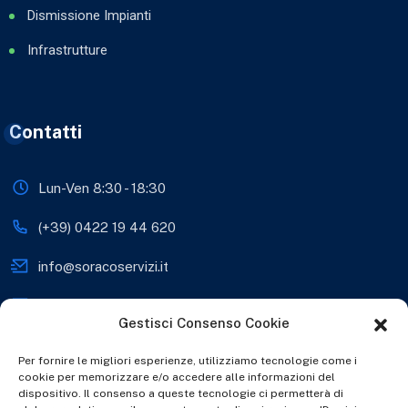
Dismissione Impianti
Infrastrutture
Contatti
Lun-Ven 8:30 - 18:30
(+39) 0422 19 44 620
info@soracoservizi.it
soracosrls@legalmail.it
Gestisci Consenso Cookie
Viale Sante Biasuzzi 28,
31038 Paese (TV), Italia
Per fornire le migliori esperienze, utilizziamo tecnologie come i
cookie per memorizzare e/o accedere alle informazioni del
www.soracoservizi.it
dispositivo. Il consenso a queste tecnologie ci permetterà di