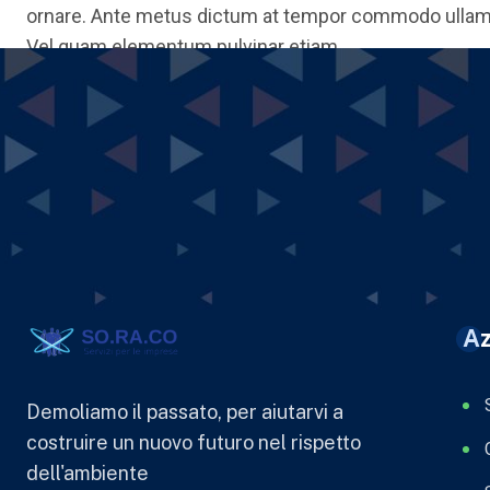
ornare. Ante metus dictum at tempor commodo ullamc
Vel quam elementum pulvinar etiam.
Az
Demoliamo il passato, per aiutarvi a
costruire un nuovo futuro nel rispetto
dell'ambiente