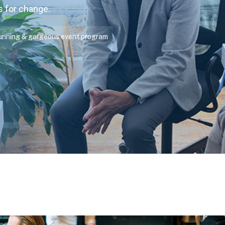
s for change.
tunning & gorgeous event program