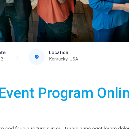
ate
Location
23
Kentucky, USA
 Event Program Onli
 sed faucibus turpis in eu. Turpis nunc eget lorem dolor