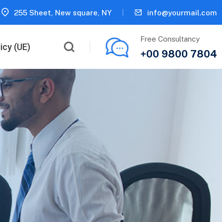
255 Sheet, New square, NY
info@yourmail.com
Free Consultancy
icy (UE)
+00 9800 7804