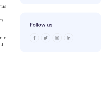
ctus
um
Follow us
ante
id