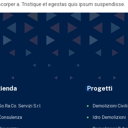
orper a. Tristique et egestas quis ipsum suspendisse.
ienda
Progetti
So.Ra.Co. Servizi S.r.l.
Demolizioni Civili
Consulenza
Idro Demolizioni