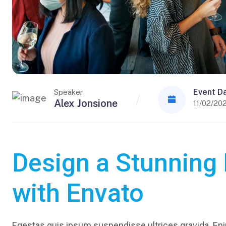
Event D
Speaker
Alex Jonsione
11/02/20
Design a Stunning
with Envato
Egestas quis ipsum suspendisse ultrices gravida. Enim